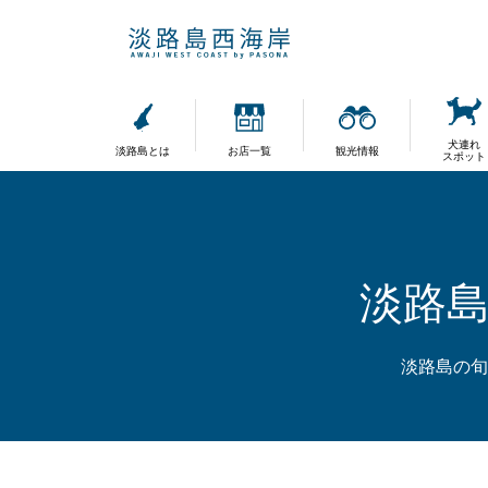
犬連れ
淡路島とは
お店一覧
観光情報
スポット
淡路
淡路島の旬