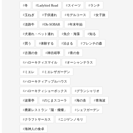
冬
Ladybird Road
スイーツ
ランチ
玉ねぎ
子供連れ
モデルコース
女子旅
淡路牛
Oh-SOBAR
年末年始
犬連れ・ペット連れ
魚介・海藻
知る
買う
体験する
泊まる
フレンチの森
古酒の舎
禅坊靖寧
青の舎
ハローキティスマイル
オーシャンテラス
ミエレ
ミエレザガーデン
ハローキティアップルハウス
ハローキティショーボックス
グランシャリオ
波乗亭
のじまスコーラ
海の舎
青海波
農家レストラン「陽・燦燦」
シェフガーデン
クラフトサーカス
ニジゲンノモリ
海神人の食卓