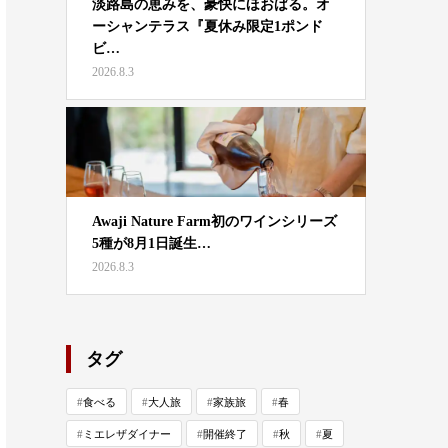
淡路島の恵みを、豪快にほおばる。オ
ーシャンテラス『夏休み限定1ポンド
ビ…
2026.8.3
Awaji Nature Farm初のワインシリーズ
5種が8月1日誕生…
2026.8.3
タグ
食べる
大人旅
家族旅
春
ミエレザダイナー
開催終了
秋
夏