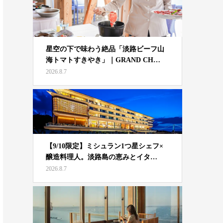
星空の下で味わう絶品「淡路ビーフ山
海トマトすきやき」｜GRAND CH…
2026.8.7
【9/10限定】ミシュラン1つ星シェフ×
醸造料理人。淡路島の恵みとイタ…
2026.8.7