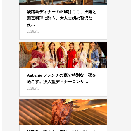
淡路島ディナーの正解はここ。夕陽と
割烹料理に酔う、大人夫婦の贅沢な一
夜…
2026.8.5
Auberge フレンチの森で特別な一夜を
過ごす。没入型ディナーコンサ…
2026.8.5