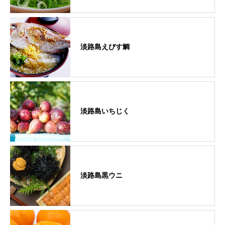
淡路島えびす鯛
淡路島いちじく
淡路島黒ウニ