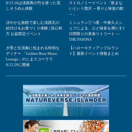
8/15.16は淡路島の竹を使った流
ストロノミーイベント「飲まな
しそうめん体験
いという贅沢 ～香りと味覚の館
～」
涼やかな旅館で楽しむ淡路瓦の
ミシュラン三つ星・中東久人シ
絵付け＆お香づくり体験 | 洗心和
ェフによる、心と味覚を満たす2
方 お盆限定イベント
日間限りの美食リトリート ―
THE PASONA
夕景と生演奏に包まれる特別な
【ハローキティアップルラン
ディナー 「Golden Hour Music
ド】最新イベント情報まとめ
Lounge」のじまスコーラで
8/22,29に開催