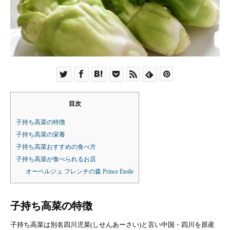
目次
子持ち高菜の特徴
子持ち高菜の栄養
子持ち高菜おすすめの食べ方
子持ち高菜が食べられるお店
オーベルジュ フレンチの森 Prince Etoile
子持ち高菜の特徴
子持ち高菜は別名四川児菜(しせんあーさい)と言い中国・四川を原産