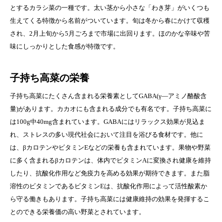
とするカラシ菜の一種です。太い茎から小さな「わき芽」がいくつも
生えてくる特徴から名前がついています。旬は冬から春にかけて収穫
され、2月上旬から5月ごろまで市場に出回ります。ほのかな辛味や苦
味にしっかりとした食感が特徴です。
子持ち高菜の栄養
子持ち高菜にたくさん含まれる栄養素としてGABA(γ―アミノ酪酸含
量)があります。カカオにも含まれる成分でも有名です。子持ち高菜に
は100g中40mg含まれています。GABAにはリラックス効果が見込ま
れ、ストレスの多い現代社会において注目を浴びる食材です。他に
は、βカロテンやビタミンEなどの栄養も含まれています。果物や野菜
に多く含まれるβカロテンは、体内でビタミンAに変換され健康を維持
したり、抗酸化作用など免疫力を高める効果が期待できます。また脂
溶性のビタミンであるビタミンEは、抗酸化作用によって活性酸素か
ら守る働きもあります。子持ち高菜には健康維持の効果を発揮するこ
とのできる栄養価の高い野菜とされています。