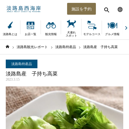
施設を予約
犬連れ
淡路島とは
お店一覧
観光情報
モデルコース
グルメ情報
体
スポット
淡路島観光レポート
淡路島特産品
淡路島産 子持ち高菜
ホーム
淡路島特産品
淡路島産 子持ち高菜
2023.3.15