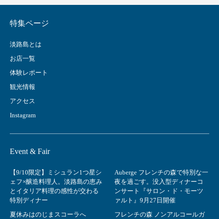
特集ページ
淡路島とは
お店一覧
体験レポート
観光情報
アクセス
Instagram
Event & Fair
【9/10限定】ミシュラン1つ星シ
Auberge フレンチの森で特別な一
ェフ×醸造料理人。淡路島の恵み
夜を過ごす。没入型ディナーコ
とイタリア料理の感性が交わる
ンサート『サロン・ド・モーツ
特別ディナー
ァルト』9月27日開催
夏休みはのじまスコーラへ
フレンチの森 ノンアルコールガ