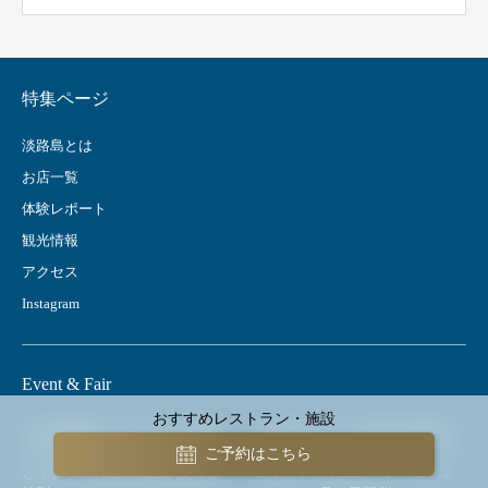
特集ページ
淡路島とは
お店一覧
体験レポート
観光情報
アクセス
Instagram
Event & Fair
おすすめレストラン・施設
【9/10限定】ミシュラン1つ星シ
Auberge フレンチの森で特別な一
ェフ×醸造料理人。淡路島の恵み
夜を過ごす。没入型ディナーコ
ご予約はこちら
とイタリア料理の感性が交わる
ンサート『サロン・ド・モーツ