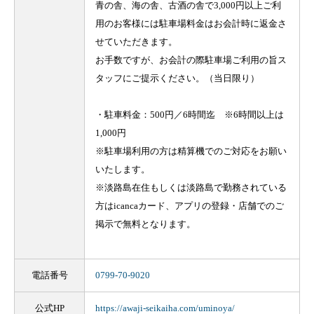
青の舎、海の舎、古酒の舎で3,000円以上ご利
用のお客様には駐車場料金はお会計時に返金さ
せていただきます。
お手数ですが、お会計の際駐車場ご利用の旨ス
タッフにご提示ください。（当日限り）
・駐車料金：500円／6時間迄 ※6時間以上は
1,000円
※駐車場利用の方は精算機でのご対応をお願い
いたします。
※淡路島在住もしくは淡路島で勤務されている
方はicancaカード、アプリの登録・店舗でのご
掲示で無料となります。
電話番号
0799-70-9020
公式HP
https://awaji-seikaiha.com/uminoya/