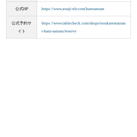
公式HP
https://www.awaji-nlr.com/harusansan
公式予約サ
https://www.tablecheck.com/shops/noukarestauran
イト
t-haru-sansan/reserve