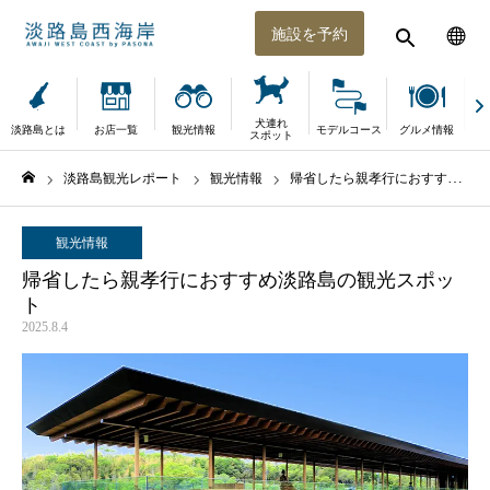
施設を予約
犬連れ
淡路島とは
お店一覧
観光情報
モデルコース
グルメ情報
体
スポット
淡路島観光レポート
観光情報
帰省したら親孝行におすすめ淡路島の観光スポット
ホーム
観光情報
帰省したら親孝行におすすめ淡路島の観光スポッ
ト
2025.8.4