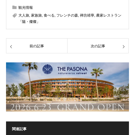
観光情報
大人旅
,
家族旅
,
食べる
,
フレンチの森
,
禅坊靖寧
,
農家レストラン
「陽・燦燦」
前の記事
次の記事
関連記事