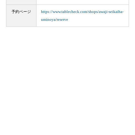
予約ページ
https://www.tablecheck.com/shops/awaji-seikaiha-
uminoya/reserve