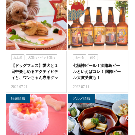
お土産
犬連れ・ペット連れ
食べる
買う
【ドッグフェス】愛犬と１
買う
体験する
七福神ビール！淡路島ビー
のじまスコーラ
日中楽しめるアクティビテ
ルといえばコレ！ 国際ビー
のじまスコーラ
ィと、ワンちゃん専用グッ
ル大賞受賞も！
ズ販売会 のじまス…
2022.07.21
2022.07.11
観光情報
グルメ情報