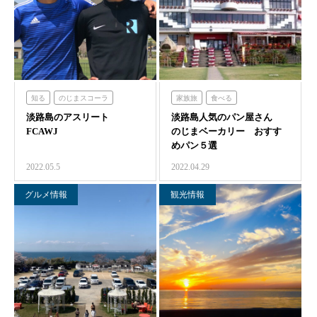
知る
のじまスコーラ
家族旅
食べる
淡路島のアスリート
シェフガーデン
淡路島人気のパン屋さん
のじまスコーラ
FCAWJ
のじまベーカリー おすす
めパン５選
2022.05.5
2022.04.29
グルメ情報
観光情報