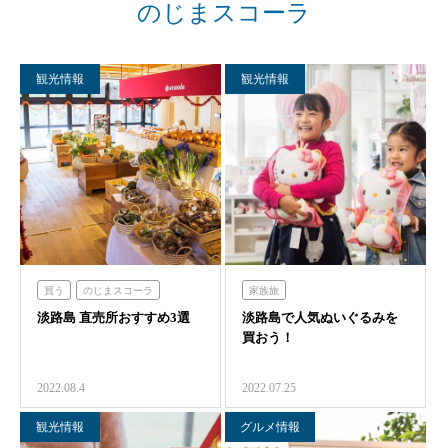
のじまスコーラ
観光情報
観光情報
買う
のじまスコーラ
家族旅
淡路島 直売所おすすめ3選
農家レストラン「陽・燦燦」
淡路島で人気ぬいぐるみを
ハローキティスマイル
買おう！
クラフトサーカス
ハローキティショーボックス
のじまスコーラ
2022.08.4
2022.07.25
観光情報
グルメ情報