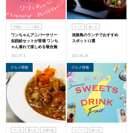
犬連れ・ペット連れ
ランチ
食べる
ワンちゃんアニバーサリー
体験する
のじまスコーラ
淡路島のランチでおすすめ
フレンチの森
似顔絵セットが登場 ワンち
スポット12選
オーシャンテラス
ミエレ
ゃん連れで楽しめる複合施
のじまスコーラ
青海波
設
2022.07.4
2022.06.28
農家レストラン「陽・燦燦」
クラフトサーカス
グルメ情報
グルメ情報
海神人の食卓
ランチ
食べる
古酒の舎
スイーツ
食べる