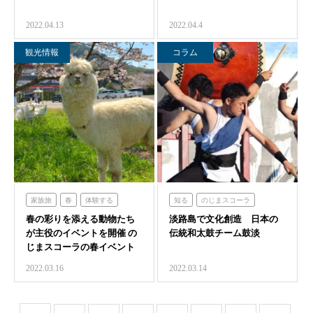
2022.04.13
2022.04.4
観光情報
コラム
家族旅
春
体験する
知る
のじまスコーラ
春の彩りを添える動物たち
のじまスコーラ
淡路島で文化創造 日本の
が主役のイベントを開催 の
伝統和太鼓チーム鼓淡
じまスコーラの春イベント
2022.03.16
2022.03.14