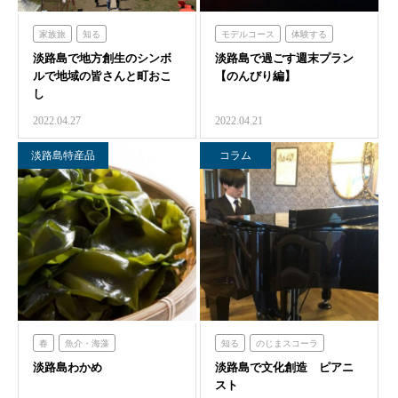
家族旅
知る
モデルコース
体験する
淡路島で地方創生のシンボ
のじまスコーラ
淡路島で過ごす週末プラン
青の舎
のじまスコーラ
ルで地域の皆さんと町おこ
【のんびり編】
青海波
シェフガーデン
し
ニジゲンノモリ
2022.04.27
2022.04.21
淡路島特産品
コラム
春
魚介・海藻
知る
のじまスコーラ
淡路島わかめ
のじまスコーラ
淡路島で文化創造 ピアニ
青海波
スト
クラフトサーカス