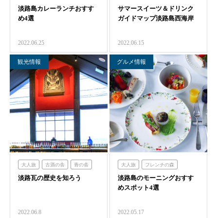
淡路島カレーランチおすす
オーシャンテラス
サマースイーツ＆ドリンク
ハローキティスマイル
め4選
ガイドマップ淡路島西海岸
のじまスコーラ
ミエレ
ミエレザガーデン
農家レストラン「陽・燦燦」
ハローキティショーボックス
2022.06.25
2022.06.15
シェフガーデン
のじまスコーラ
青海波
クラフトサーカス
観光情報
グルメ情報
海神人の食卓
大人旅
古酒の舎
青の舎
大人旅
フレンチの森
淡路瓦の歴史を知ろう
のじまスコーラ
青海波
淡路島のモーニングおすす
ハローキティスマイル
めスポット4選
クラフトサーカス
ミエレ
ミエレザガーデン
グランシャリオ
2022.06.8
2022.05.17
のじまスコーラ