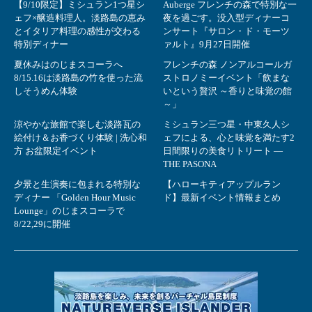
【9/10限定】ミシュラン1つ星シ
Auberge フレンチの森で特別な一
ェフ×醸造料理人。淡路島の恵み
夜を過ごす。没入型ディナーコ
とイタリア料理の感性が交わる
ンサート『サロン・ド・モーツ
特別ディナー
ァルト』9月27日開催
夏休みはのじまスコーラへ
フレンチの森 ノンアルコールガ
8/15.16は淡路島の竹を使った流
ストロノミーイベント「飲まな
しそうめん体験
いという贅沢 ～香りと味覚の館
～」
涼やかな旅館で楽しむ淡路瓦の
ミシュラン三つ星・中東久人シ
絵付け＆お香づくり体験 | 洗心和
ェフによる、心と味覚を満たす2
方 お盆限定イベント
日間限りの美食リトリート ―
THE PASONA
夕景と生演奏に包まれる特別な
【ハローキティアップルラン
ディナー 「Golden Hour Music
ド】最新イベント情報まとめ
Lounge」のじまスコーラで
8/22,29に開催