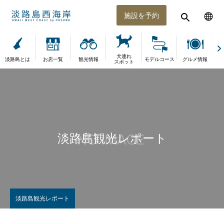
施設を予約
犬連れ
淡路島とは
お店一覧
観光情報
モデルコース
グルメ情報
体
スポット
淡路島観光レポート
淡路島観光レポート