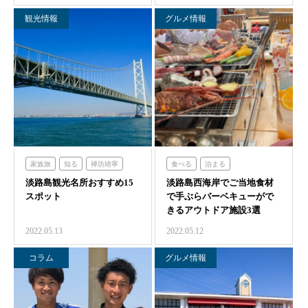
観光情報
グルメ情報
家族旅
知る
禅坊靖寧
食べる
泊まる
淡路島観光名所おすすめ15
ハローキティスマイル
淡路島西海岸でご当地食材
グランシャリオ
スポット
で手ぶらバーベキューがで
のじまスコーラ
青海波
のじまスコーラ
きるアウトドア施設3選
クラフトサーカス
2022.05.13
2022.05.12
コラム
グルメ情報