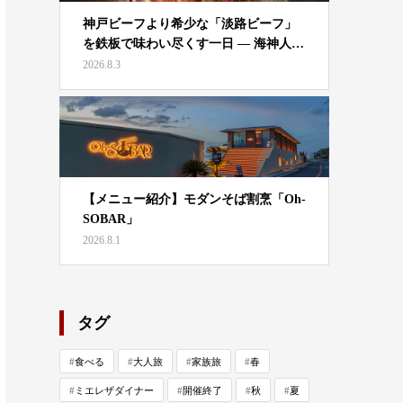
神戸ビーフより希少な「淡路ビーフ」
を鉄板で味わい尽くす一日 — 海神人…
2026.8.3
【メニュー紹介】モダンそば割烹「Oh-
SOBAR」
2026.8.1
タグ
食べる
大人旅
家族旅
春
ミエレザダイナー
開催終了
秋
夏