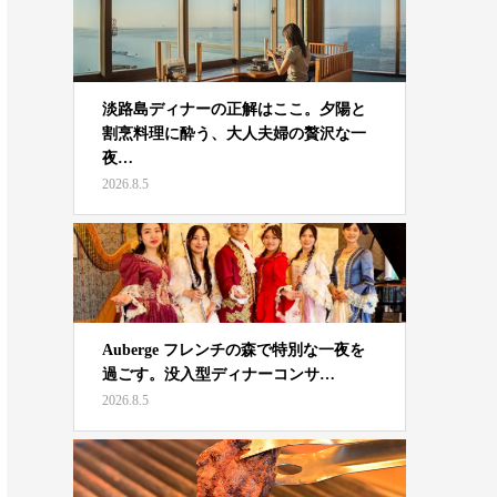
淡路島ディナーの正解はここ。夕陽と
割烹料理に酔う、大人夫婦の贅沢な一
夜…
2026.8.5
Auberge フレンチの森で特別な一夜を
過ごす。没入型ディナーコンサ…
2026.8.5