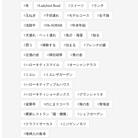
冬
Ladybird Road
スイーツ
ランチ
玉ねぎ
子供連れ
モデルコース
女子旅
淡路牛
Oh-SOBAR
年末年始
犬連れ・ペット連れ
魚介・海藻
知る
買う
体験する
泊まる
フレンチの森
古酒の舎
禅坊靖寧
青の舎
ハローキティスマイル
オーシャンテラス
ミエレ
ミエレザガーデン
ハローキティアップルハウス
ハローキティショーボックス
グランシャリオ
波乗亭
のじまスコーラ
海の舎
青海波
農家レストラン「陽・燦燦」
シェフガーデン
クラフトサーカス
ニジゲンノモリ
海神人の食卓