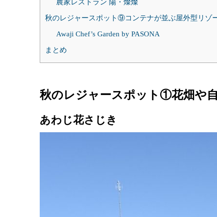
農家レストラン 陽・燦燦
秋のレジャースポット⑨コンテナが並ぶ屋外型リゾ
Awaji Chef’s Garden by PASONA
まとめ
秋のレジャースポット①花畑や
あわじ花さじき