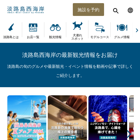
施設を予約
犬連れ
淡路島とは
お店一覧
観光情報
モデルコース
グルメ情報
体
スポット
淡路島西海岸の最新観光情報をお届け
淡路島の旬のグルメや最新観光・イベント情報を動画や記事で詳しく
ご紹介します。