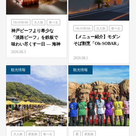
Oh-SOBAR
大人旅
食べる
Oh-SOBAR
大人旅
食べる
のじまスコーラ
海神人の食卓
神戸ビーフより希少な
【メニュー紹介】モダン
「淡路ビーフ」を鉄板で
そば割烹「Oh-SOBAR」
味わい尽くす一日 — 海神
人（アマン）の食卓
2026.08.3
「桟…
2026.08.1
観光情報
観光情報
大人旅
家族旅
食べる
夏
家族旅