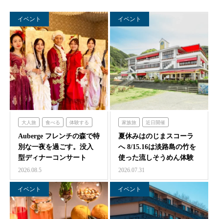
イベント
イベント
大人旅
食べる
体験する
家族旅
近日開催
泊まる
フレンチの森
のじまスコーラ
Auberge フレンチの森で特
夏休みはのじまスコーラ
別な一夜を過ごす。没入
へ 8/15.16は淡路島の竹を
型ディナーコンサート
使った流しそうめん体験
『サロン・ド・モ…
2026.08.5
2026.07.31
イベント
イベント