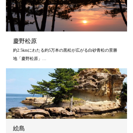
慶野松原
絵島