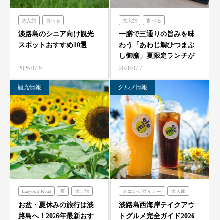
大人旅
食べる
大人旅
食べる
フレンチの森
古酒の舎
海神人の食卓
淡路島のシニア向け観光
一膳で三通りの旨みを味
スポットおすすめ10選
わう「あわじ鯛ひつまぶ
禅坊靖寧
のじまスコーラ
し御膳」夏限定ランチが
農家レストラン「陽・燦燦」
7/1より海神人の食卓 …
2026.07.9
2026.07.7
観光情報
グルメ情報
Ladybird Road
夏
大人旅
ミエレザダイナー
大人旅
家族旅
フレンチの森
家族旅
食べる
お盆・夏休みの旅行は淡
淡路島西海岸テイクアウ
路島へ！2026年最新おす
トグルメ完全ガイド2026
グランシャリオ
ハローキティスマイル