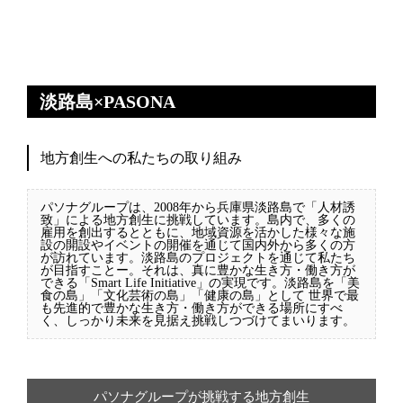
淡路島×PASONA
地方創生への私たちの取り組み
パソナグループは、2008年から兵庫県淡路島で「人材誘
致」による地方創生に挑戦しています。島内で、多くの
雇用を創出するとともに、地域資源を活かした様々な施
設の開設やイベントの開催を通じて国内外から多くの方
が訪れています。淡路島のプロジェクトを通じて私たち
が目指すことー。それは、真に豊かな生き方・働き方が
できる「Smart Life Initiative」の実現です。淡路島を「美
食の島」「文化芸術の島」「健康の島」として 世界で最
も先進的で豊かな生き方・働き方ができる場所にすべ
く、しっかり未来を見据え挑戦しつづけてまいります。
パソナグループが挑戦する地方創生