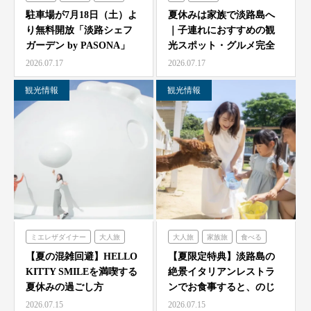
シェフガーデン
農家レストラン「陽・燦燦」
駐車場が7月18日（土）よ
夏休みは家族で淡路島へ
り無料開放「淡路シェフ
｜子連れにおすすめの観
シェフガーデン
ガーデン by PASONA」
光スポット・グルメ完全
ニジゲンノモリ
「Ladyb…
ガイド
2026.07.17
2026.07.17
観光情報
観光情報
ミエレザダイナー
大人旅
大人旅
家族旅
食べる
家族旅
食べる
体験する
体験する
のじまスコーラ
【夏の混雑回避】HELLO
【夏限定特典】淡路島の
KITTY SMILEを満喫する
絶景イタリアンレストラ
ハローキティスマイル
夏休みの過ごし方
ンでお食事すると、のじ
ま動物園の入場券をプレ
2026.07.15
2026.07.15