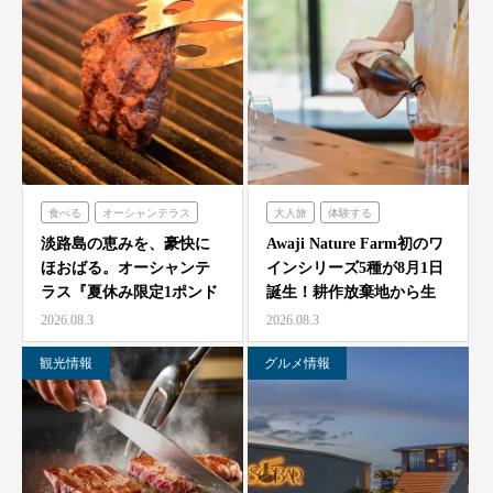
食べる
オーシャンテラス
大人旅
体験する
農家レストラン「陽・燦燦」
淡路島の恵みを、豪快に
Awaji Nature Farm初のワ
ほおばる。オーシャンテ
インシリーズ5種が8月1日
ラス『夏休み限定1ポンド
誕生！耕作放棄地から生
ビーフフェア』7月25…
ま…
2026.08.3
2026.08.3
観光情報
グルメ情報