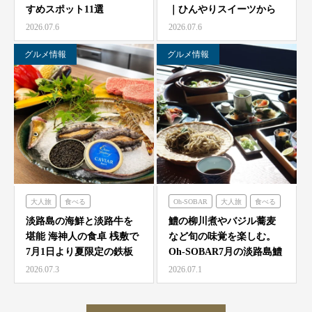
すめスポット11選
｜ひんやりスイーツから
農家レストラン「陽・燦燦」
ミエレザガーデン
絶品グルメまで徹底紹…
2026.07.6
2026.07.6
シェフガーデン
ハローキティショーボックス
ニジゲンノモリ
のじまスコーラ
グルメ情報
グルメ情報
クラフトサーカス
大人旅
食べる
Oh-SOBAR
大人旅
食べる
海神人の食卓
淡路島の海鮮と淡路牛を
鱧の柳川煮やバジル蕎麦
堪能 海神人の食卓 桟敷で
など旬の味覚を楽しむ。
7月1日より夏限定の鉄板
Oh-SOBAR7月の淡路島鱧
焼きコース4種が登…
会席
2026.07.3
2026.07.1