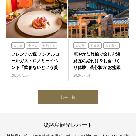
大人旅
食べる
体験する
大人旅
家族旅
洗心和方
フレンチの森
体験する
泊まる
フレンチの森 ノンアルコ
涼やかな旅館で楽しむ淡
ールガストロノミーイベ
路瓦の絵付け＆お香づく
ント「飲まないという贅
り体験 | 洗心和方 お盆限
沢 ～香りと味覚の館～…
定イベント
2026.07.15
2026.07.14
記事一覧
淡路島観光レポート