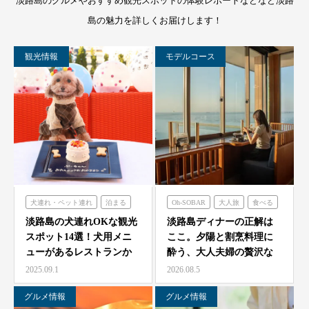
淡路島のグルメやおすすめ観光スポットの体験レポートなどなど淡路
島の魅力を詳しくお届けします！
観光情報
モデルコース
犬連れ・ペット連れ
泊まる
Oh-SOBAR
大人旅
食べる
ミエレザガーデン
青海波
淡路島の犬連れOKな観光
淡路島ディナーの正解は
スポット14選！犬用メニ
ここ。夕陽と割烹料理に
のじまスコーラ
ューがあるレストランか
酔う、大人夫婦の贅沢な
シェフガーデン
らペット可ホテルまで…
一夜をモダン蕎麦割烹
2025.09.1
2026.08.5
O…
グルメ情報
グルメ情報