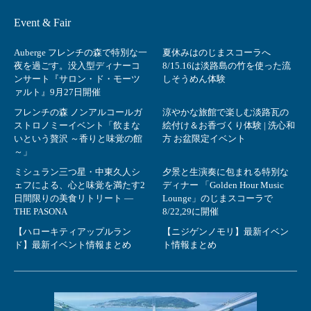
Event & Fair
Auberge フレンチの森で特別な一
夏休みはのじまスコーラへ
夜を過ごす。没入型ディナーコ
8/15.16は淡路島の竹を使った流
ンサート『サロン・ド・モーツ
しそうめん体験
ァルト』9月27日開催
フレンチの森 ノンアルコールガ
涼やかな旅館で楽しむ淡路瓦の
ストロノミーイベント「飲まな
絵付け＆お香づくり体験 | 洗心和
いという贅沢 ～香りと味覚の館
方 お盆限定イベント
～」
ミシュラン三つ星・中東久人シ
夕景と生演奏に包まれる特別な
ェフによる、心と味覚を満たす2
ディナー 「Golden Hour Music
日間限りの美食リトリート ―
Lounge」のじまスコーラで
THE PASONA
8/22,29に開催
【ハローキティアップルラン
【ニジゲンノモリ】最新イベン
ド】最新イベント情報まとめ
ト情報まとめ