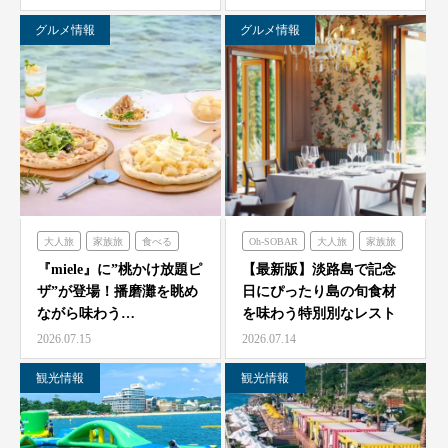
ゼ…
グルメ情報
グルメ情報
大人旅
家族旅
食べる
Oh-SOBAR
大人旅
家族旅
体験する
ミエレ
食べる
フレンチの森
『miele』に”桃かけ放題ピ
【最新版】淡路島で記念
ザ”が登場！播磨灘を眺め
日にぴったり島の旬食材
オーシャンテラス
ながら味わう…
を味わう特別別なレスト
のじまスコーラ
青海波
ラン7選
2026.07.15
2026.07.14
海神人の食卓
観光情報
観光情報